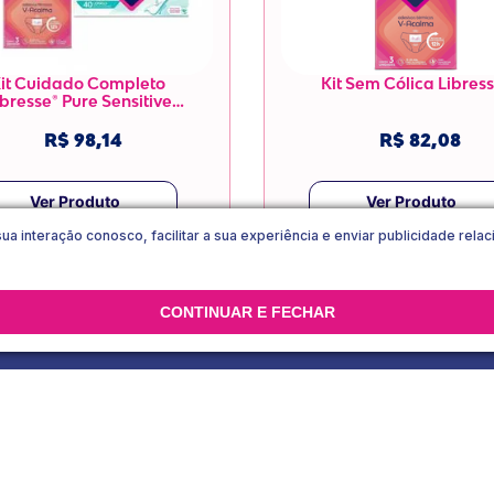
it Cuidado Completo 
Kit Sem Cólica Libress
ibresse® Pure Sensitive

R$ 98,14
R$ 82,08
Ver Produto
Ver Produto
sua interação conosco, facilitar a sua experiência e enviar publicidade rel
CONTINUAR E FECHAR
Eu concordo com os
Termos & Condições
e
Política de Pri