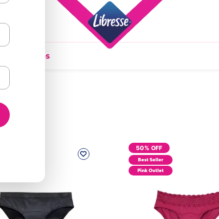
ados Diários
FF
50%
OFF
ller
Best Seller
tlet
Pink Outlet