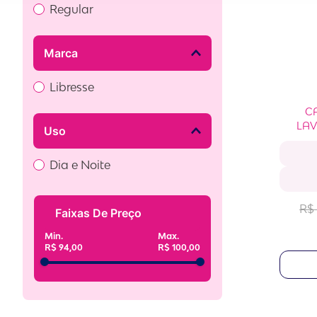
Regular
Marca
Libresse
C
LAV
Uso
Dia e Noite
R$
Faixas De Preço
R$ 94,00
R$ 100,00