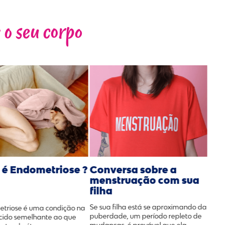
 o seu corpo
 é Endometriose ?
Conversa sobre a
menstruação com sua
filha
Se sua filha está se aproximando da
triose é uma condição na
puberdade, um período repleto de
ecido semelhante ao que