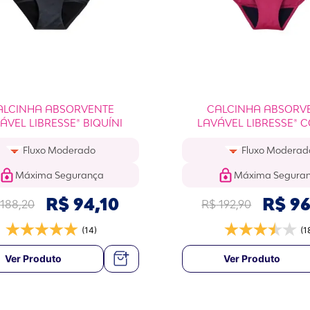
ALCINHA ABSORVENTE
CALCINHA ABSORV
ÁVEL LIBRESSE® BIQUÍNI
LAVÁVEL LIBRESSE® 
MARCELA MC GO
Fluxo Moderado
Fluxo Moderad
Máxima Segurança
Máxima Segura
R$
94
,
10
R$
9
188
,
20
R$
192
,
90
(14)
(1
Ver Produto
Ver Produto