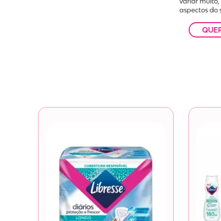
variar muito
aspectos do s
QUE