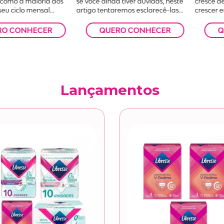
se você ainda tiver dúvidas, neste
, como a maioria dos
cresce d
artigo tentaremos esclarecê-las...
eu ciclo mensal...
crescer e
QUERO CONHECER
RO CONHECER
Q
Lançamentos