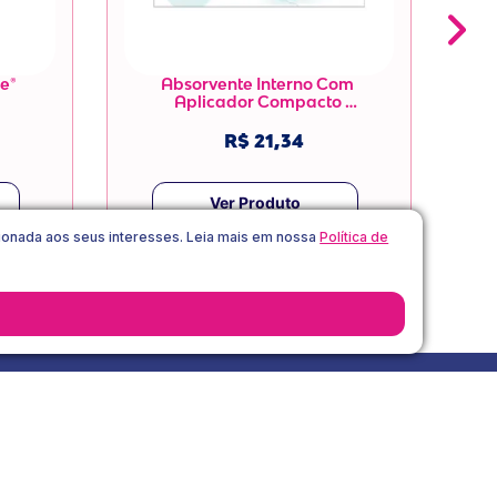
e®

Absorvente Interno Com 
Aplicador Compacto 
Libresse® Pure Sensitive

R$ 21,34
Ver Produto
acionada aos seus interesses. Leia mais em nossa
Política de
Receber Desconto
vacidade