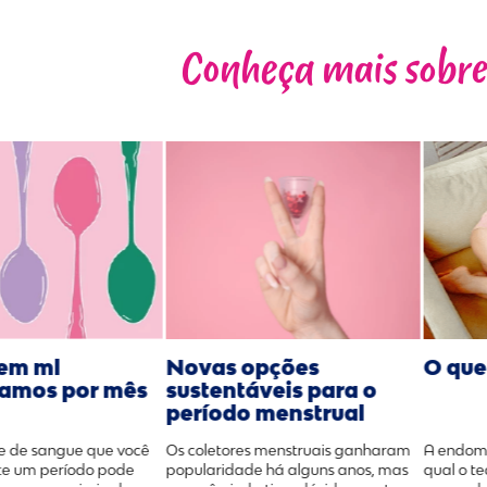
Conheça mais sobre
Novas opções
em ml
O que
sustentáveis para o
amos por mês
período menstrual
Os coletores menstruais ganharam
e de sangue que você
A endome
popularidade há alguns anos, mas
te um período pode
qual o t