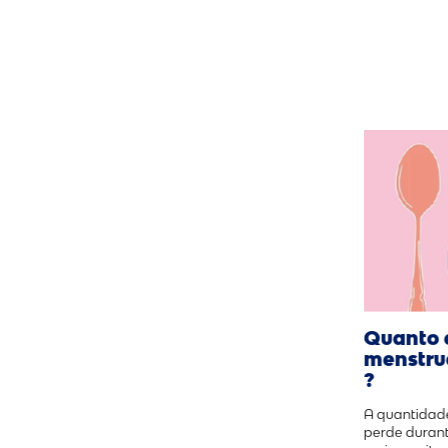
Quanto 
menstru
?
A quantidad
perde duran