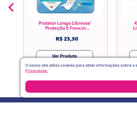
ia

Protetor Longo Libresse® 
K
Proteção E Frescor

L
R$ 23,50
Ver Produto
O nosso site utiliza cookies para obter informações sobre a 
Privacidade.
DESCONTO ESPECIAL!
Economize na sua primeira compra
conosco!