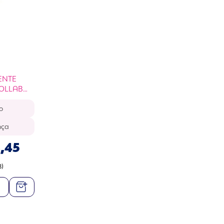
ENTE
COLLAB
WAN
o
nça
6
,
45
8)