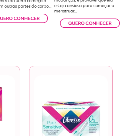
mudanças, é provável que ela
entro do útero começa a
esteja ansiosa para começar a
m outras partes do corpo...
menstruar...
UERO CONHECER
QUERO CONHECER