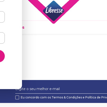
ados Diários
Eu concordo com os
Termos & Condições
e
Política de Pri