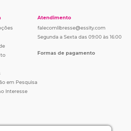
a
Atendimento
oções
falecomlibresse@essity.com
Segunda a Sexta das 09:00 às 16:00
ade
Formas de pagamento
nto
s
ção em Pesquisa
mo Interesse