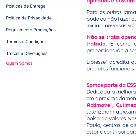
apoiadas e possam 
Políticas de Entrega
Para os outros jama
Política de Privacidade
pode ou não fazer o
iniciar conversas so
Regulamento Promoções
Não se trata apen
Termos e Condições
tratada.
E como con
proporcionarão a se
Trocas e Devoluções
Libresse® acredita q
Quem Somos
produtos funcionais 
Somos parte da ESS
Dedicada a melhorar
em aproximadamente
Actimove®, Cutimed
totalizaram aproxim
bolsa de valores Na
Paulo, centros de di
estar e contribui pa