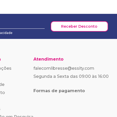
Receber Desconto
vacidade
a
Atendimento
oções
falecomlibresse@essity.com
Segunda a Sexta das 09:00 às 16:00
ade
Formas de pagamento
nto
s
ção em Pesquisa