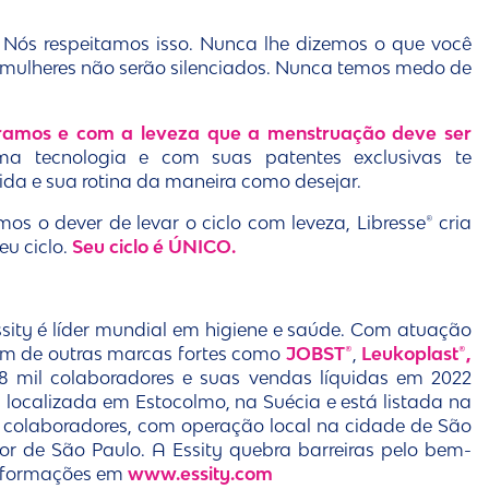
. Nós respeitamos isso. Nunca lhe dizemos o que você
s mulheres não serão silenciados. Nunca temos medo de
bramos e com a leveza que a menstruação deve ser
a tecnologia e com suas patentes exclusivas te
ida e sua rotina da maneira como desejar.
emos o dever de levar o ciclo com leveza, Libresse® cria
eu ciclo.
Seu ciclo é ÚNICO.
ssity é líder mundial em higiene e saúde. Com atuação
ém de outras marcas fortes como
JOBST®
,
Leukoplast®,
48 mil colaboradores e suas vendas líquidas em 2022
 localizada em Estocolmo, na Suécia e está listada na
 colaboradores, com operação local na cidade de São
rior de São Paulo. A Essity quebra barreiras pelo bem-
 informações em
www.essity.com