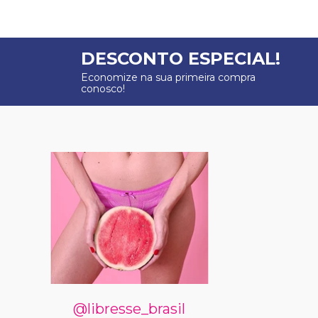
DESCONTO ESPECIAL!
Economize na sua primeira compra
conosco!
@libresse_brasil