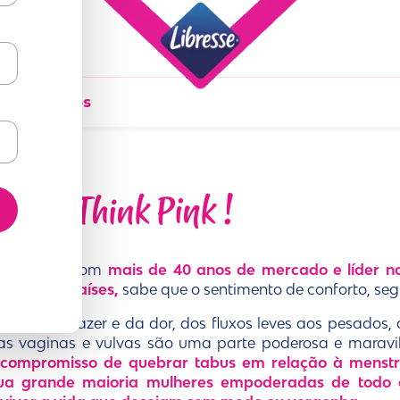
ados Diários
sse - Think Pink !
uma marca com
mais de 40 anos de mercado e líder n
 mais 100 países,
sabe que o sentimento de conforto, se
avés do prazer e da dor, dos fluxos leves aos pesados, 
- as vaginas e vulvas são uma parte poderosa e marav
compromisso de quebrar tabus em relação à menstru
a grande maioria mulheres empoderadas de todo o 