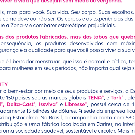
viver a vida que desejam sem medo ou vergonha.
is, mas para você. Sua vida. Seu corpo. Suas escolhas
u como deve ou não ser. Os corpos e as experiências da
bre a Zona-V e combater estereótipos prejudiciais.
as dos produtos fabricados, mas dos tabus que que
sequência, os produtos desenvolvidos com máxim
gurança e a qualidade para que você possa viver a sua v
ue é libertador menstruar, que isso é normal e cíclico, t
para mulheres em seus períodos, não importa qual seja s
ITY
 o bem-estar por meio de seus produtos e serviços, a E
 150 países sob as marcas globais
TENA®
, e
Tork®
, al
®, Delta-Cast®
,
Issviva®
e
Libresse®
, possui cerca de 
adamente 15 bilhões de dólares. A sede da empresa fica
sdaq Estocolmo. No Brasil, a companhia conta com 530
stribuição e uma fábrica localizada em Jarinu, no inte
ra uma sociedade saudável, sustentável e circular. Mais