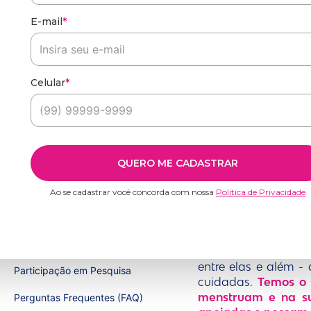
O que você procura?
E-mail
*
TERMOS MAIS BUSCADOS
1
º
protetor diario
Absorventes
Alívio Menstrual
Sustentável
Cuid
Celular
*
2
º
noturno
3
º
adesivo
Sobre Libre
4
º
diario
Contato
QUERO ME CADASTRAR
5
º
protetor
Formas de Pagamento
Ao se cadastrar você concorda com nossa
Política de Privacidade
6
º
absorvente
Somos Libresse®, 
Garantia Libresse
7
º
interno
íntima. Presente em
Legítimo Interesse
8
º
sabonete líquido
Acreditamos que atr
entre elas e além 
Participação em Pesquisa
9
º
sensitive
cuidadas.
Temos o 
10
º
pure
menstruam e na su
Perguntas Frequentes (FAQ)