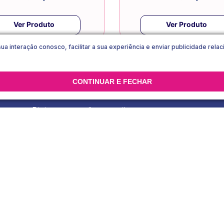
Ver Produto
Ver Produto
sua interação conosco, facilitar a sua experiência e enviar publicidade rel
CONTINUAR E FECHAR
Eu concordo com os
Termos & Condições
e
Política de Pri
Institucional
Informações da loj
Contato
Regulamento Prom
Sobre Libresse
Política de Entrega