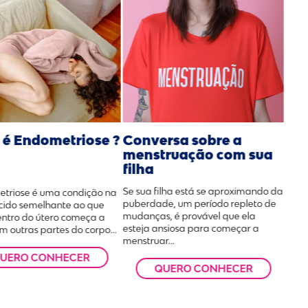
 é Endometriose ?
Conversa sobre a
menstruação com sua
filha
Se sua filha está se aproximando da
triose é uma condição na
puberdade, um período repleto de
ecido semelhante ao que
mudanças, é provável que ela
entro do útero começa a
esteja ansiosa para começar a
m outras partes do corpo...
menstruar...
UERO CONHECER
QUERO CONHECER