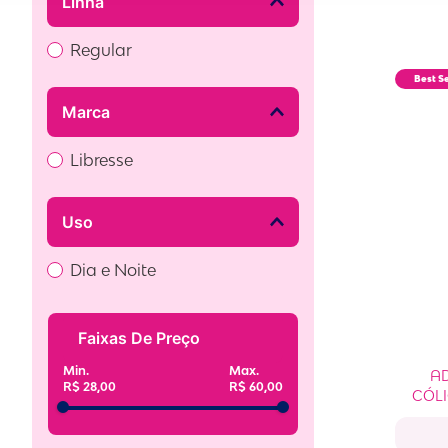
Linha
Regular
Best Se
Marca
Libresse
Uso
Dia e Noite
Faixas De Preço
A
R$ 28,00
R$ 60,00
CÓLI