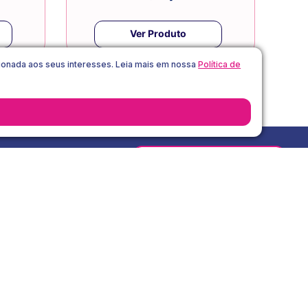
Ver Produto
acionada aos seus interesses. Leia mais em nossa
Política de
Receber Desconto
vacidade
a
Atendimento
oções
falecomlibresse@essity.com
Segunda a Sexta das 09:00 às 16:00