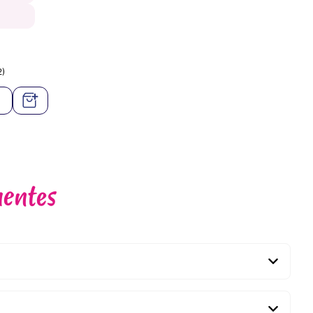
2)
uentes