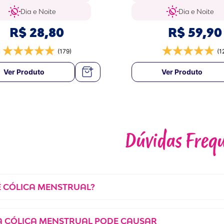
Dia e Noite
Dia e Noite
R$
28
,
80
R$
59
,
90
(179)
(1
Ver Produto
Ver Produto
Dúvidas Freq
É CÓLICA MENSTRUAL?
A CÓLICA MENSTRUAL PODE CAUSAR