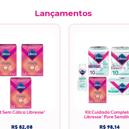
Lançamentos
t Sem Cólica Libresse®

Kit Cuidado Completo
Libresse® Pure Sensitiv
R$ 82,08
R$ 98,14