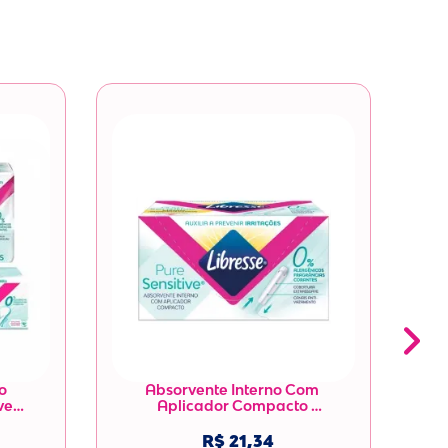
 
Absorvente Interno Com 
e

Aplicador Compacto 
Libresse® Pure Sensitive

R$ 21,34