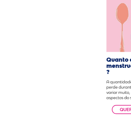
Quanto 
menstru
?
A quantidad
perde duran
variar muito
aspectos do s
QUE