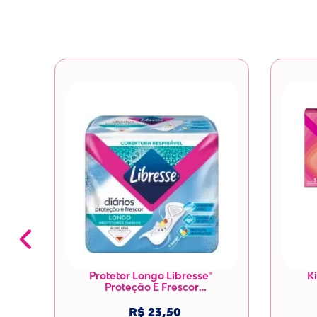
ia

Protetor Longo Libresse® 
Ki
Proteção E Frescor

R$ 23,50