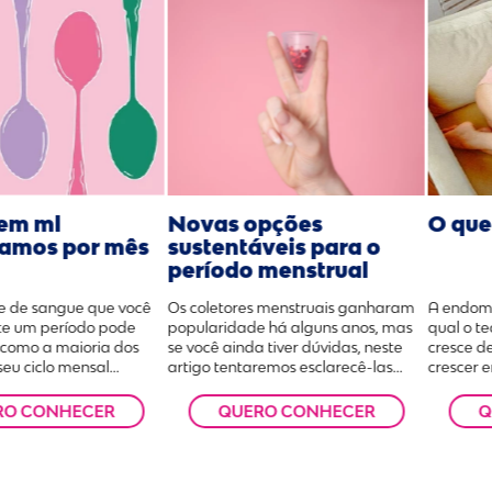
Novas opções
em ml
O que
sustentáveis para o
amos por mês
período menstrual
Os coletores menstruais ganharam
e de sangue que você
A endome
popularidade há alguns anos, mas
te um período pode
qual o t
se você ainda tiver dúvidas, neste
, como a maioria dos
cresce d
artigo tentaremos esclarecê-las...
eu ciclo mensal...
crescer e
QUERO CONHECER
RO CONHECER
Q