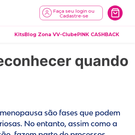
Faça seu login ou
Cadastre-se
Kits
Blog Zona V
V-Clube
PINK CASHBACK
reconhecer quando
e menopausa são fases que podem
riosas. No entanto, assim como a
ão, fazem parte de processos