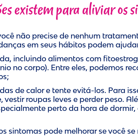
es existem para aliviar os 
 você não precise de nenhum tratament
nças em seus hábitos podem ajudar a 
a, incluindo alimentos com fitoestro
io no corpo). Entre eles, podemos reco
os;
as de calor e tente evitá-los. Para i
 vestir roupas leves e perder peso. Alé
 especialmente perto da hora de dormi
os sintomas pode melhorar se você se 