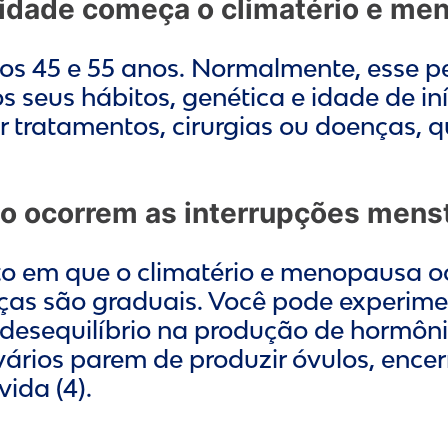
 idade começa o climatério e me
os 45 e 55 anos. Normalmente, esse pe
 seus hábitos, genética e idade de in
or tratamentos, cirurgias ou doenças,
 ocorrem as interrupções mens
o em que o climatério e menopausa oc
s são graduais. Você pode experimen
sequilíbrio na produção de hormônios
vários parem de produzir óvulos, encer
ida (4).