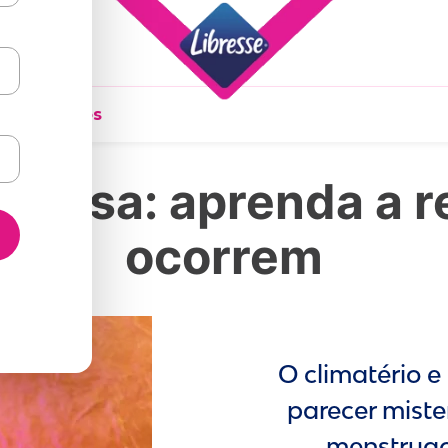
ados Diários
opausa: aprenda a 
ocorrem
O climatério 
parecer miste
menstruaç