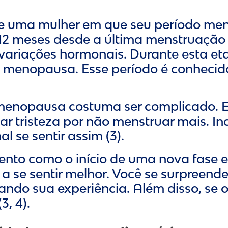
 uma mulher em que seu período mens
2 meses desde a última menstruação 
riações hormonais. Durante esta etapa
 a menopausa. Esse período é conheci
e menopausa costuma ser complicado.
tar tristeza por não menstruar mais. I
 se sentir assim (3).
nto como o início de uma nova fase e
a se sentir melhor. Você se surpreend
hando sua experiência. Além disso, se
, 4).