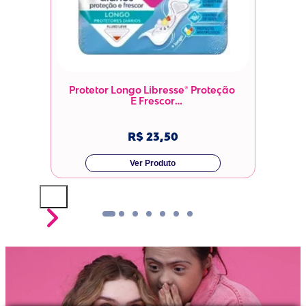
ia

Protetor Longo Libresse® Proteção 
E Frescor

R$ 23,50
Ver Produto