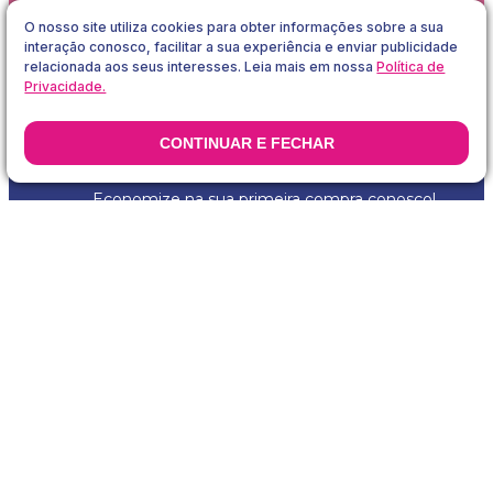
O nosso site utiliza cookies para obter informações sobre a sua
interação conosco, facilitar a sua experiência e enviar publicidade
relacionada aos seus interesses. Leia mais em nossa
Política de
Privacidade.
CONTINUAR E FECHAR
DESCONTO ESPECIAL!
Economize na sua primeira compra conosco!
Eu concordo com os
Termos & Condições
e
Política de Privacidade
Receber Desconto
Políticas Libresse
lítica De
Termos E
Trocas E
Termo
Avaliação
Pergunt
gamento
Condições
Devoluções
Participação
De
Frequen